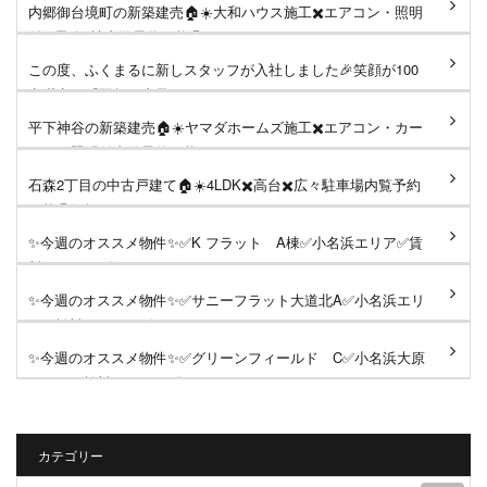
内郷御台境町の新築建売🏠☀️大和ハウス施工✖️エアコン・照明
付✖️最終1棟内覧予約可能🉑...
この度、ふくまるに新しスタッフが入社しました🎉笑顔が100
点満点の『羽賀万由子』さん...
平下神谷の新築建売🏠☀️ヤマダホームズ施工✖️エアコン・カー
テン・照明付内覧予約可能...
石森2丁目の中古戸建て🏠☀️4LDK✖️高台✖️広々駐車場内覧予約
可能🉑気軽にDM、コメントく...
✨今週のオススメ物件✨✅K フラット A棟✅小名浜エリア✅賃
料53,500円《おすすめポイント...
✨今週のオススメ物件✨✅サニーフラット大道北A✅小名浜エリ
ア✅賃料49,000円《おすすめポ...
✨今週のオススメ物件✨✅グリーンフィールド C✅小名浜大原
エリア✅賃料73,000円《おすす...
カテゴリー