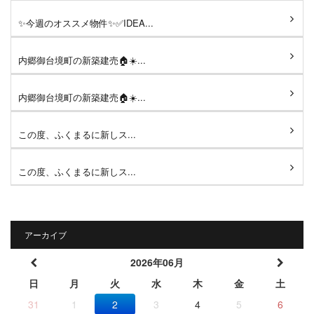
✨今週のオススメ物件✨✅IDEA...
内郷御台境町の新築建売🏠☀️...
内郷御台境町の新築建売🏠☀️...
この度、ふくまるに新しス...
この度、ふくまるに新しス...
アーカイブ
2026年06月
日
月
火
水
木
金
土
31
1
2
3
4
5
6