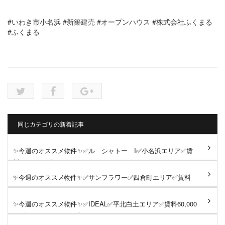
#いわき市小名浜
#新築建売
#オープンハウス
#株式会社ふくまる
#ふくまる
同じカテゴリの新着記事
✨今週のオススメ物件✨✅ル シャトー I✅小名浜エリア✅賃
料49,000円《おすすめポイント...
✨今週のオススメ物件✨✅サンフラワー✅四倉町エリア✅賃料
55,000円《おすすめポイント》✳...
✨今週のオススメ物件✨✅IDEAL✅平北白土エリア✅賃料60,000
円《おすすめポイント》✳️イン...