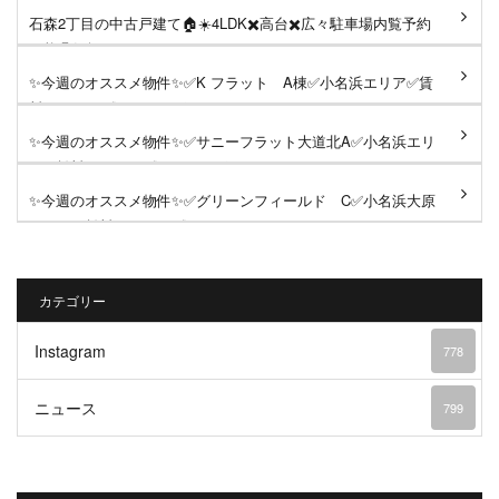
石森2丁目の中古戸建て🏠☀️4LDK✖️高台✖️広々駐車場内覧予約
可能🉑気軽にDM、コメントく...
✨今週のオススメ物件✨✅K フラット A棟✅小名浜エリア✅賃
料53,500円《おすすめポイント...
✨今週のオススメ物件✨✅サニーフラット大道北A✅小名浜エリ
ア✅賃料49,000円《おすすめポ...
✨今週のオススメ物件✨✅グリーンフィールド C✅小名浜大原
エリア✅賃料73,000円《おすす...
カテゴリー
Instagram
778
ニュース
799