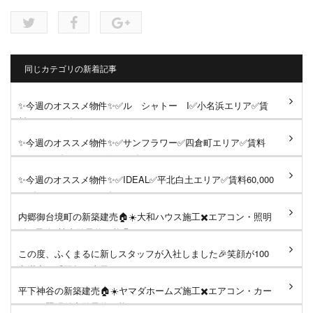
同じカテゴリの新着記事
✨今週のオススメ物件✨✅ル シャトー I✅小名浜エリア✅賃
料49,000円《おすすめポイント...
✨今週のオススメ物件✨✅サンフラワー✅四倉町エリア✅賃料
55,000円《おすすめポイント》✳...
✨今週のオススメ物件✨✅IDEAL✅平北白土エリア✅賃料60,000
円《おすすめポイント》✳️イン...
内郷御台境町の新築建売🏠☀️大和ハウス施工✖️エアコン・照明
付✖️最終1棟内覧予約可能🉑...
この度、ふくまるに新しスタッフが入社しました🎉笑顔が100
点満点の『羽賀万由子』さん...
平下神谷の新築建売🏠☀️ヤマダホームズ施工✖️エアコン・カー
テン・照明付内覧予約可能...