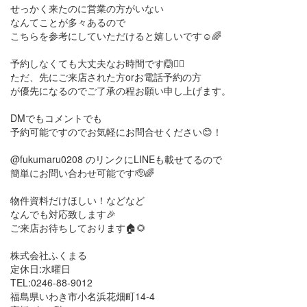
せっかく来たのに営業の方がいない
なんてことが多々あるので
こちらを参考にしていただけると嬉しいです☺️🌈
予約しなくても大丈夫なお時間です🙆🙆‍♀️
ただ、先にご来店された方orお電話予約の方
が優先になるのでご了承の程お願い申し上げます。
DMでもコメントでも
予約可能ですのでお気軽にお問合せください😊！
@fukumaru0208 のリンクにLINEも載せてるので
簡単にお問い合わせ可能です🫡🌈
物件資料だけほしい！などなど
なんでも対応致します🎉
ご来店お待ちしております🏠🌻
株式会社ふくまる
定休日:水曜日
TEL:0246-88-9012
福島県いわき市小名浜花畑町14-4