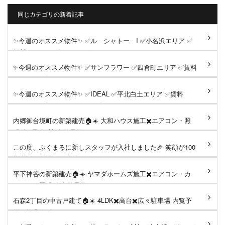
同じカテゴリの新着記事
✨今週のオススメ物件✨ ✅ル シャトー I ✅小名浜エリア ✅
賃料49,000円 《おすすめポ...
✨今週のオススメ物件✨ ✅サンフラワー ✅四倉町エリア ✅賃料
55,000円 《おすすめポイ...
✨今週のオススメ物件✨ ✅IDEAL ✅平北白土エリア ✅賃料
60,000円 《おすすめポイント》...
内郷御台境町の新築建売🏠☀️ 大和ハウス施工✖️エアコン・照
明付✖️最終1棟 内覧予約可...
この度、ふくまるに新しスタッフが入社しました🎉 笑顔が100
点満点の『羽賀万由子』さ...
平下神谷の新築建売🏠☀️ ヤマダホームズ施工✖️エアコン・カ
ーテン・照明付 内覧予約可...
石森2丁目の中古戸建て🏠☀️ 4LDK✖️高台✖️広々駐車場 内覧予
約可能🉑 気軽にDM、コメン...